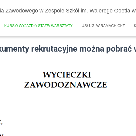
ia Zawodowego w Zespole Szkół im. Walerego Goetla w 
KURSY/ WYJAZDY/ STAŻE/ WARSZTATY
USŁUGI W RAMACH CKZ
rutacyjne można pobrać w z