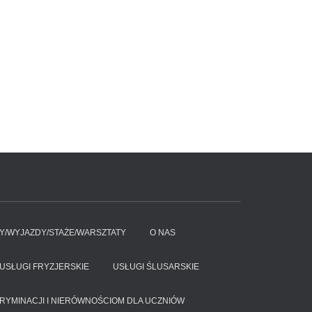
Y/WYJAZDY/STAŻE/WARSZTATY
O NAS
USŁUGI FRYZJERSKIE
USŁUGI ŚLUSARSKIE
RYMINACJI I NIERÓWNOŚCIOM DLA UCZNIÓW