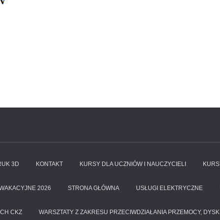
UK 3D
KONTAKT
KURSY DLA UCZNIÓW I NAUCZYCIELI
KURS
 WAKACYJNE 2026
STRONA GŁÓWNA
USŁUGI ELEKTRYCZNE
CH CKZ
WARSZTATY Z ZAKRESU PRZECIWDZIAŁANIA PRZEMOCY, DYSK